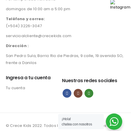
domingos de 10:00 am a 5:00 pm
Teléfono y correo:
(+504) 3226-3047
servicioalcliente@crecekids.com
Dirección :
San Pedro Sula, Barrio Rio de Piedras, 9 calle, 19 avenida SO,
frente a Danilos
Ingresa a tu cuenta
Nuestras redes sociales
Tu cuenta
¡Hola!
chatea con nosotros
© Crece Kids 2022. Todos los derechos reservados.