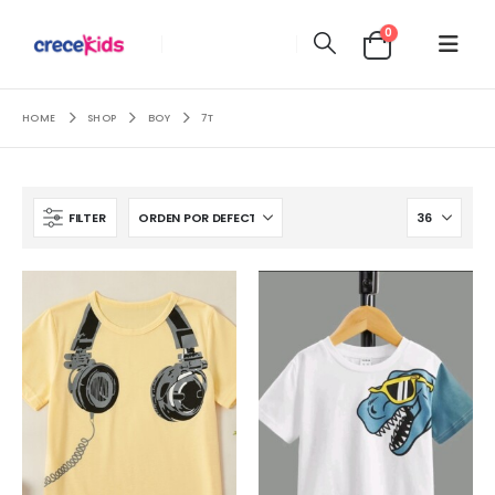
0
HOME
SHOP
BOY
7T
FILTER