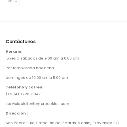
opciones
página
se
de
pueden
producto
elegir
en
la
página
Contáctanos
de
producto
Horario:
lunes a sábados de 9:00 am a 6:00 pm
Por temporada navideña
domingos de 10:00 am a 5:00 pm
Teléfono y correo:
(+504) 3226-3047
servicioalcliente@crecekids.com
Dirección :
San Pedro Sula, Barrio Rio de Piedras, 9 calle, 19 avenida SO,