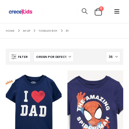
0
HOME
SHOP
TODDLER BOY
4T
FILTER