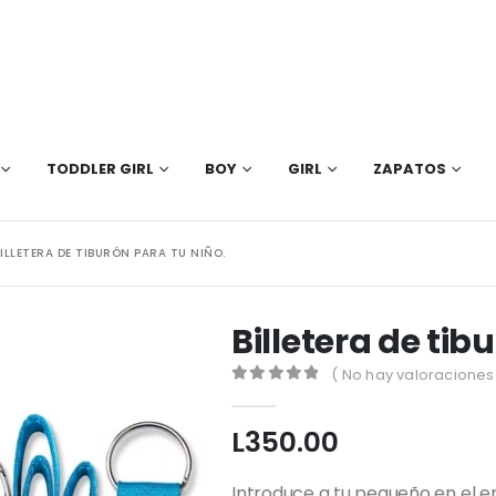
TODDLER GIRL
BOY
GIRL
ZAPATOS
ILLETERA DE TIBURÓN PARA TU NIÑO.
Billetera de tib
( No hay valoraciones 
0
out of 5
L
350.00
Introduce a tu pequeño en el 