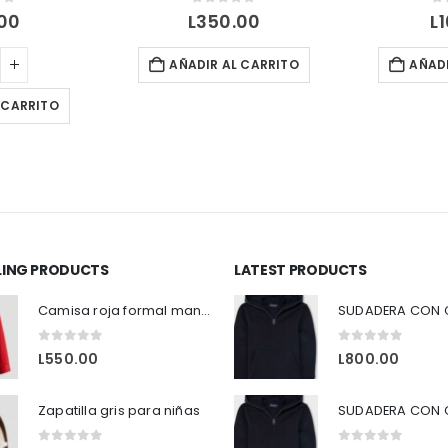
of 5
0
out of 5
0
00
L
350.00
L
AÑADIR AL CARRITO
AÑADI
 CARRITO
LLING PRODUCTS
LATEST PRODUCTS
Camisa roja formal manga larga H&M
0
out of 5
0
out of 5
L
550.00
L
800.00
Zapatilla gris para niñas