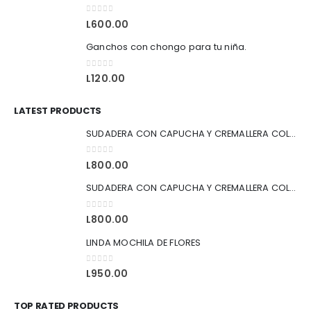
0
out of 5
L
600.00
Ganchos con chongo para tu niña.
0
out of 5
L
120.00
LATEST PRODUCTS
SUDADERA CON CAPUCHA Y CREMALLERA COLOR AZUL
0
out of 5
L
800.00
SUDADERA CON CAPUCHA Y CREMALLERA COLOR NEGRO
0
out of 5
L
800.00
LINDA MOCHILA DE FLORES
0
out of 5
L
950.00
TOP RATED PRODUCTS