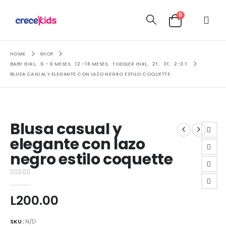
0
HOME
SHOP
BABY GIRL
,
6 - 9 MESES
,
12 - 18 MESES
,
TODDLER GIRL
,
2T
,
3T
,
2-3 T
BLUSA CASUAL Y ELEGANTE CON LAZO NEGRO ESTILO COQUETTE
Blusa casual y
elegante con lazo
negro estilo coquette
0
out of 5
L
200.00
SKU:
N/D