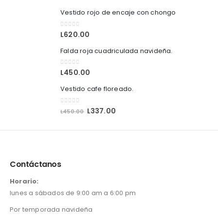
Vestido rojo de encaje con chongo
0
out of 5
L
620.00
Falda roja cuadriculada navideña.
0
out of 5
L
450.00
Vestido cafe floreado.
0
out of 5
O
C
L
337.00
L
450.00
r
u
i
r
g
r
i
e
n
n
Contáctanos
a
t
l
p
Horario:
p
r
lunes a sábados de 9:00 am a 6:00 pm
r
i
i
c
Por temporada navideña
c
e