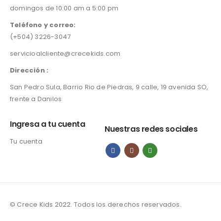
domingos de 10:00 am a 5:00 pm
e
i
w
s
Teléfono y correo:
a
:
(+504) 3226-3047
s
L
:
3
servicioalcliente@crecekids.com
L
3
4
7
Dirección :
5
.
San Pedro Sula, Barrio Rio de Piedras, 9 calle, 19 avenida SO,
0
0
.
0
frente a Danilos
0
.
0
Ingresa a tu cuenta
Nuestras redes sociales
.
Tu cuenta
© Crece Kids 2022. Todos los derechos reservados.