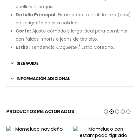
cuello y mangas.
Detalle Principal:
Estampado frontal de lazo (bow)
en serigrafía de alta calidad.
Corte:
Ajuste cómodo y largo ideal para combinar
con faldas, shorts o jeans de tiro alto.
Estilo:
Tendencia
Coquette
/ Estilo Coreano.
SIZE GUIDE
INFORMACIÓN ADICIONAL
PRODUCTOS RELACIONADOS
Este producto tiene múltiples variantes. Las opciones se pueden elegir en la página de producto
Este producto tiene múltiples variantes. Las opciones se pueden elegir en la página de producto