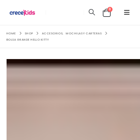
0
HOME
SHOP
ACCESORIOS
,
MOCHILAS Y CARTERAS
BOLSA GRANDE HELLO KITTY