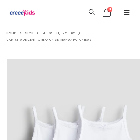
0
HOME
SHOP
5T
,
6T
,
8T
,
9T
,
10T
CAMISETA DE CENTRO BLANCA SIN MANGA PARA NIÑAS