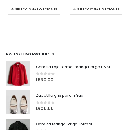
Este producto tiene múltiples variantes. Las opciones se pueden elegir en la página de producto
Este producto tiene múltiples variantes. 
SELECCIONAR OPCIONES
SELECCIONAR OPCIONES
BEST SELLING PRODUCTS
to tiene múltiples variantes. Las opciones se pueden elegir en la página de producto
Camisa roja formal manga larga H&M
0
out of 5
L
550.00
Zapatilla gris para niñas
0
out of 5
L
600.00
Camisa Manga Larga Formal