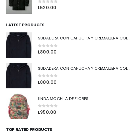
0
out of 5
L
520.00
LATEST PRODUCTS
SUDADERA CON CAPUCHA Y CREMALLERA COLOR AZUL
0
out of 5
L
800.00
SUDADERA CON CAPUCHA Y CREMALLERA COLOR NEGRO
0
out of 5
L
800.00
LINDA MOCHILA DE FLORES
0
out of 5
L
950.00
TOP RATED PRODUCTS