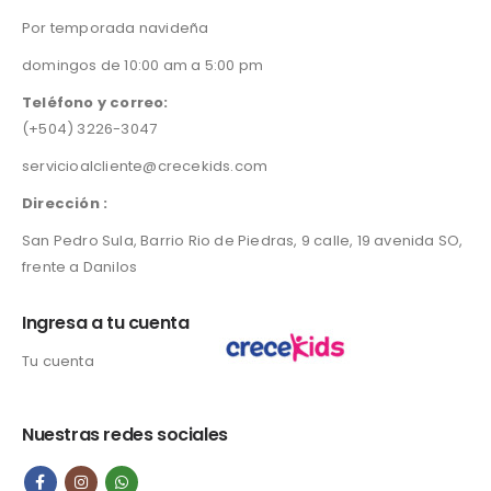
i
c
0
0
Por temporada navideña
c
e
.
0
e
i
0
.
domingos de 10:00 am a 5:00 pm
w
s
0
a
:
Teléfono y correo:
.
s
L
(+504) 3226-3047
:
2
servicioalcliente@crecekids.com
L
4
3
5
Dirección :
5
.
0
0
San Pedro Sula, Barrio Rio de Piedras, 9 calle, 19 avenida SO,
.
0
frente a Danilos
0
.
0
Ingresa a tu cuenta
.
Tu cuenta
Nuestras redes sociales