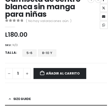
blanca sin manga
para niñas
( No hay valoraciones aún. )
0
out of 5
L
180.00
SKU:
N/D
TALLA
5-6
8-10 Y
AÑADIR AL CARRITO
SIZE GUIDE