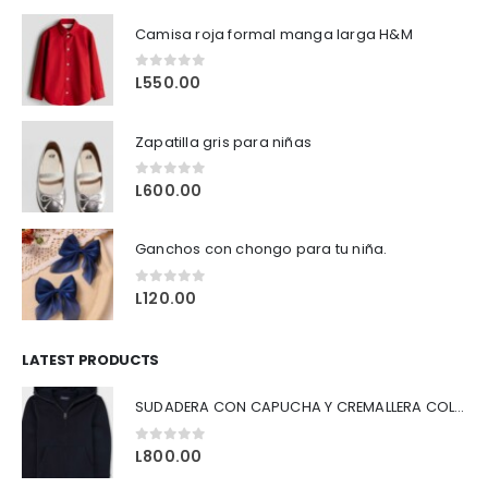
to tiene múltiples variantes. Las opciones se pueden elegir en la página de producto
Camisa roja formal manga larga H&M
0
out of 5
L
550.00
Zapatilla gris para niñas
0
out of 5
L
600.00
Ganchos con chongo para tu niña.
0
out of 5
L
120.00
LATEST PRODUCTS
SUDADERA CON CAPUCHA Y CREMALLERA COLOR AZUL
0
out of 5
L
800.00