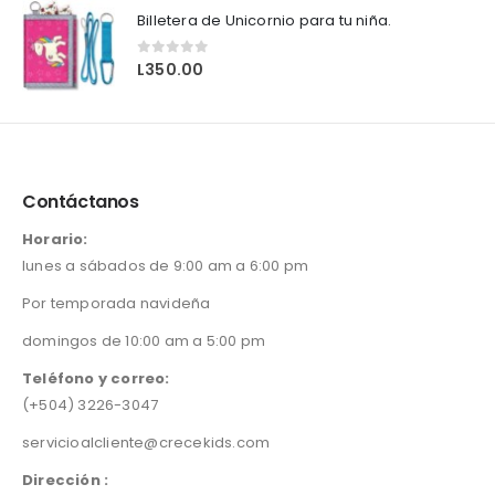
Billetera de Unicornio para tu niña.
0
out of 5
L
350.00
Contáctanos
Horario:
lunes a sábados de 9:00 am a 6:00 pm
Por temporada navideña
domingos de 10:00 am a 5:00 pm
Teléfono y correo:
(+504) 3226-3047
servicioalcliente@crecekids.com
Dirección :