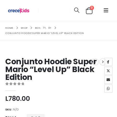
0
HOME
SHOP
BOY
,
7T
,
8T
CONJUNTO HOODIE SUPER MARIO “LEVEL UP” BLACK EDITION
Conjunto Hoodie Super
Mario “Level Up” Black
Edition
0
out of 5
L
780.00
SKU:
N/D