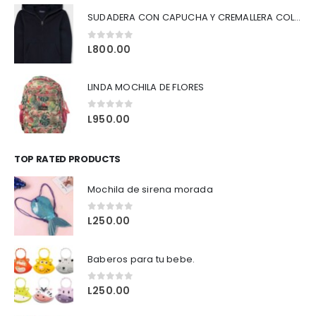
SUDADERA CON CAPUCHA Y CREMALLERA COLOR NEGRO
0
out of 5
L
800.00
LINDA MOCHILA DE FLORES
0
out of 5
L
950.00
TOP RATED PRODUCTS
Mochila de sirena morada
0
out of 5
L
250.00
Baberos para tu bebe.
0
out of 5
L
250.00