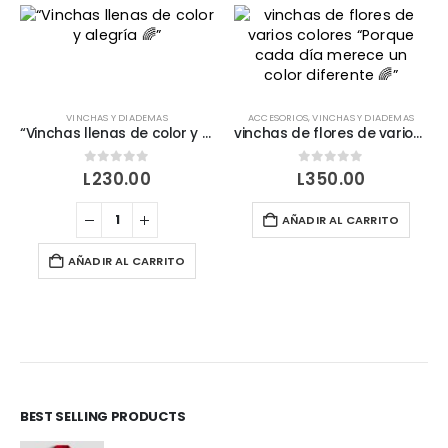
VINCHAS Y DIADEMAS
ACCESORIOS
,
VINCHAS Y DIADEMAS
“Vinchas llenas de color y alegría 🌈”
vinchas de flores de varios colores “Porque cada día merece un color diferente 🌈”
0
out of 5
0
out of 5
L
230.00
L
350.00
AÑADIR AL CARRITO
AÑADIR AL CARRITO
BEST SELLING PRODUCTS