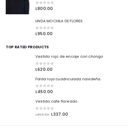
0
out of 5
L
800.00
LINDA MOCHILA DE FLORES
0
out of 5
L
950.00
TOP RATED PRODUCTS
Vestido rojo de encaje con chongo
0
out of 5
L
620.00
Falda roja cuadriculada navideña.
0
out of 5
L
450.00
Vestido cafe floreado.
0
out of 5
O
C
L
337.00
L
450.00
r
u
i
r