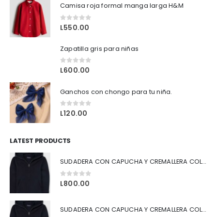
Camisa roja formal manga larga H&M
0
out of 5
L
550.00
Zapatilla gris para niñas
0
out of 5
L
600.00
Ganchos con chongo para tu niña.
0
out of 5
L
120.00
LATEST PRODUCTS
SUDADERA CON CAPUCHA Y CREMALLERA COLOR AZUL
0
out of 5
L
800.00
SUDADERA CON CAPUCHA Y CREMALLERA COLOR NEGRO