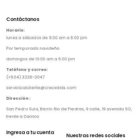
g
r
i
e
n
n
Contáctanos
a
t
l
p
Horario:
p
r
lunes a sábados de 9:00 am a 6:00 pm
r
i
i
c
Por temporada navideña
c
e
domingos de 10:00 am a 5:00 pm
e
i
w
s
Teléfono y correo:
a
:
(+504) 3226-3047
s
L
:
3
servicioalcliente@crecekids.com
L
3
4
7
Dirección :
5
.
San Pedro Sula, Barrio Rio de Piedras, 9 calle, 19 avenida SO,
0
0
.
0
frente a Danilos
0
.
0
Ingresa a tu cuenta
Nuestras redes sociales
.