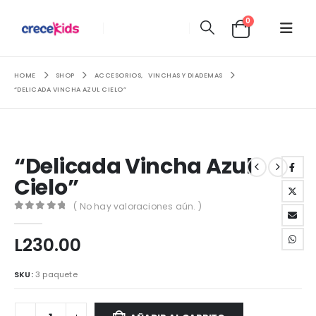
0
HOME
SHOP
ACCESORIOS
,
VINCHAS Y DIADEMAS
“DELICADA VINCHA AZUL CIELO”
“Delicada Vincha Azul
Cielo”
( No hay valoraciones aún. )
0
out of 5
L
230.00
SKU:
3 paquete