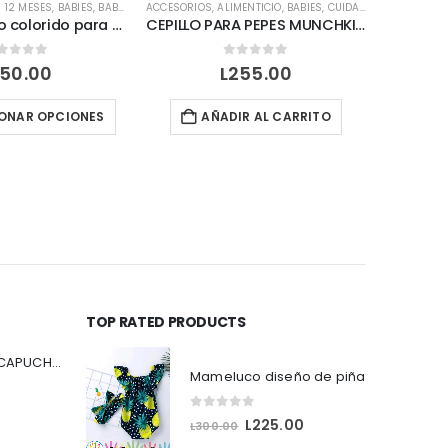
- 12 MESES
,
BABIES
,
BABY GIRL
ACCESORIOS
,
ALIMENTICIO
,
BABIES
,
CUIDADO PERSONAL
Traje de baño colorido para tu niña
CEPILLO PARA PEPES MUNCHKIN-GRIS
out of 5
0
out of 5
50.00
L
255.00
Este producto tiene múltiples variantes. Las opciones se pueden elegir en la página de producto
ONAR OPCIONES
AÑADIR AL CARRITO
SEL
TOP RATED PRODUCTS
SUDADERA CON CAPUCHA Y CREMALLERA COLOR AZUL
Mameluco diseño de piña
0
out of 5
O
C
L
225.00
L
300.00