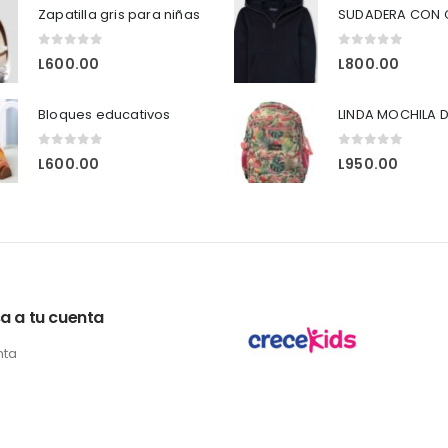
Zapatilla gris para niñas
0
out of 5
0
out of 5
L
600.00
L
800.00
Bloques educativos
LINDA MOCHILA D
0
out of 5
0
out of 5
L
600.00
L
950.00
a a tu cuenta
nta