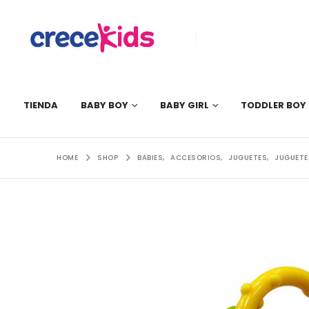
TIENDA
BABY BOY
BABY GIRL
TODDLER BOY
HOME
SHOP
BABIES
,
ACCESORIOS
,
JUGUETES
,
JUGUETES