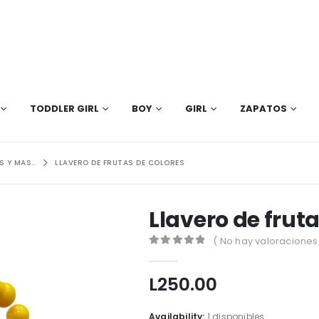
TODDLER GIRL
BOY
GIRL
ZAPATOS
 Y MAS..
LLAVERO DE FRUTAS DE COLORES
Llavero de fruta
( No hay valoraciones 
0
out of 5
L
250.00
Availability:
1 disponibles