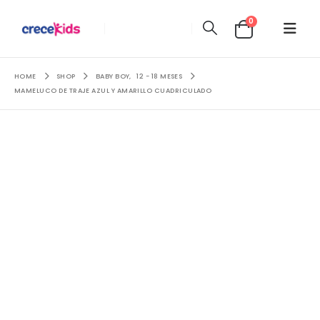
0
HOME
SHOP
BABY BOY
,
12 - 18 MESES
MAMELUCO DE TRAJE AZUL Y AMARILLO CUADRICULADO