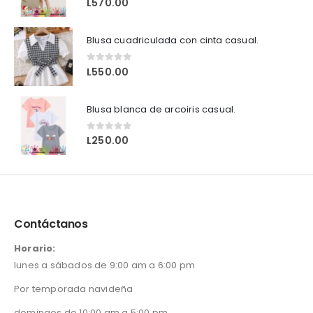
L
570.00
Blusa cuadriculada con cinta casual.
0
out of 5
L
550.00
Blusa blanca de arcoiris casual.
0
out of 5
L
250.00
Contáctanos
Horario:
lunes a sábados de 9:00 am a 6:00 pm
Por temporada navideña
domingos de 10:00 am a 5:00 pm