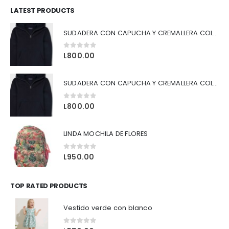
LATEST PRODUCTS
SUDADERA CON CAPUCHA Y CREMALLERA COLOR AZUL
0
out of 5
L
800.00
SUDADERA CON CAPUCHA Y CREMALLERA COLOR NEGRO
0
out of 5
L
800.00
LINDA MOCHILA DE FLORES
0
out of 5
L
950.00
TOP RATED PRODUCTS
Vestido verde con blanco
0
out of 5