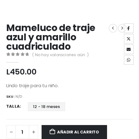
Mameluco de traje
azul y amarillo
cuadriculado
( No hay valoraciones aún. )
0
out of 5
L
450.00
Lindo traje para tu niño.
SKU:
N/D
TALLA
12 - 18 meses
AÑADIR AL CARRITO