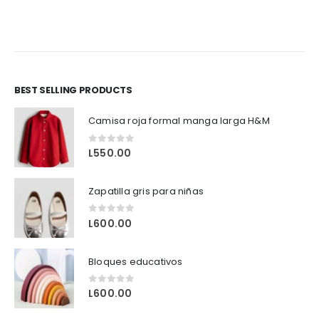
BEST SELLING PRODUCTS
Camisa roja formal manga larga H&M
0
out of 5
L
550.00
Zapatilla gris para niñas
0
out of 5
L
600.00
Bloques educativos
0
out of 5
L
600.00