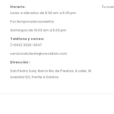
Horario:
Tu cue
lunes a sábados de 9:00 am a 6:00 pm
Por temporada navideña
domingos de 10:00 am a 5:00 pm
Teléfono y correo:
(+504) 3226-3047
servicioalcliente@crecekids.com
Dirección :
San Pedro Sula, Barrio Rio de Piedras, 9 calle, 19
avenida SO, frente a Danilos