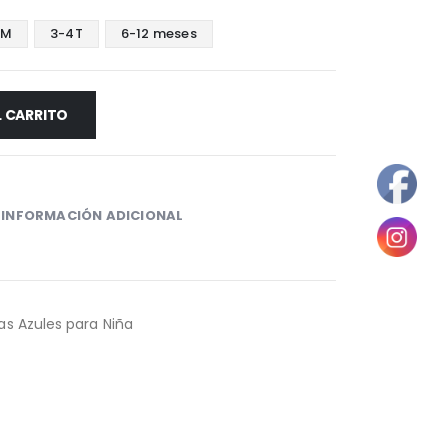
4M
3-4T
6-12 meses
L CARRITO
INFORMACIÓN ADICIONAL
as Azules para Niña