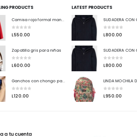
LLING PRODUCTS
LATEST PRODUCTS
Camisa roja formal manga larga H&M
0
out of 5
0
out of 5
L
550.00
L
800.00
Zapatilla gris para niñas
0
out of 5
0
out of 5
L
600.00
L
800.00
Ganchos con chongo para tu niña.
LINDA MOCHILA D
0
out of 5
0
out of 5
L
120.00
L
950.00
a a tu cuenta