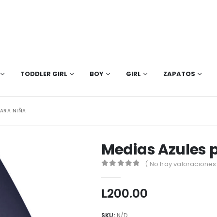
TODDLER GIRL
BOY
GIRL
ZAPATOS
PARA NIÑA
Medias Azules 
( No hay valoraciones 
0
out of 5
L
200.00
SKU:
N/D