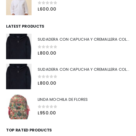
0
out of 5
L
600.00
LATEST PRODUCTS
SUDADERA CON CAPUCHA Y CREMALLERA COLOR AZUL
0
out of 5
L
800.00
SUDADERA CON CAPUCHA Y CREMALLERA COLOR NEGRO
0
out of 5
L
800.00
LINDA MOCHILA DE FLORES
0
out of 5
L
950.00
TOP RATED PRODUCTS