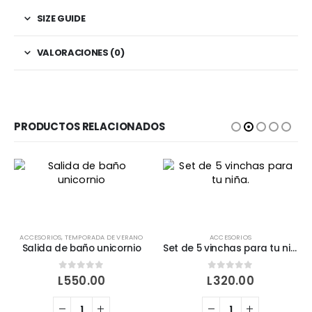
SIZE GUIDE
VALORACIONES (0)
PRODUCTOS RELACIONADOS
ACCESORIOS
,
TEMPORADA DE VERANO
ACCESORIOS
Salida de baño unicornio
Set de 5 vinchas para tu niña.
0
out of 5
0
out of 5
L
550.00
L
320.00