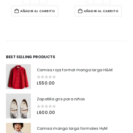
AÑADIR AL CARRITO
AÑADIR AL CARRITO
BEST SELLING PRODUCTS
Camisa roja formal manga larga H&M
0
out of 5
L
550.00
Zapatilla gris para niñas
0
out of 5
L
600.00
Camisa manga larga formales HyM