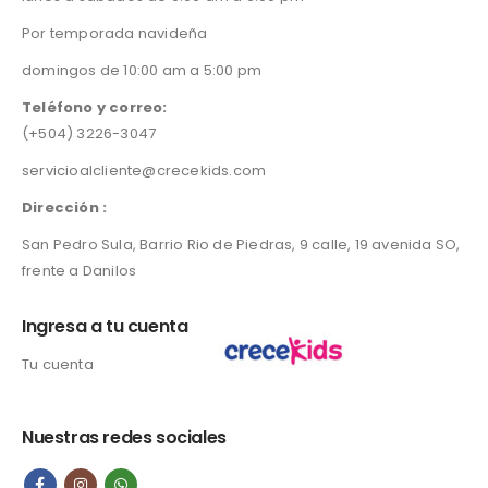
i
c
Por temporada navideña
c
e
e
i
domingos de 10:00 am a 5:00 pm
w
s
a
:
Teléfono y correo:
s
L
(+504) 3226-3047
:
4
servicioalcliente@crecekids.com
L
1
5
2
Dirección :
5
.
0
0
San Pedro Sula, Barrio Rio de Piedras, 9 calle, 19 avenida SO,
.
0
frente a Danilos
0
.
0
Ingresa a tu cuenta
.
Tu cuenta
Nuestras redes sociales