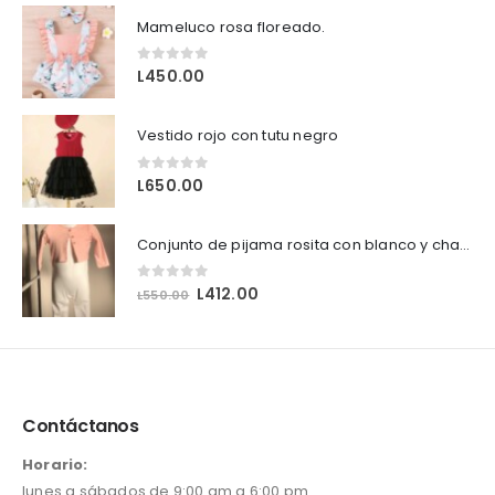
Mameluco rosa floreado.
0
out of 5
L
450.00
Vestido rojo con tutu negro
0
out of 5
L
650.00
Conjunto de pijama rosita con blanco y chaleco
0
out of 5
O
C
L
412.00
L
550.00
r
u
i
r
g
r
i
e
n
n
Contáctanos
a
t
l
p
Horario:
p
r
lunes a sábados de 9:00 am a 6:00 pm
r
i