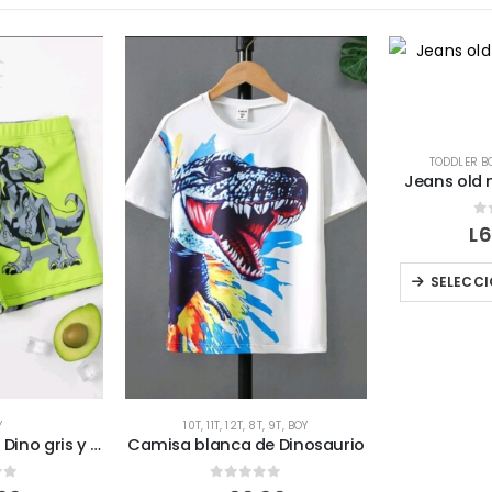
TODDLER B
Jeans old 
0
L
6
SELECCI
Y
10T
,
11T
,
12T
,
8T
,
9T
,
BOY
Short de baño de Dino gris y verde
Camisa blanca de Dinosaurio
of 5
0
out of 5