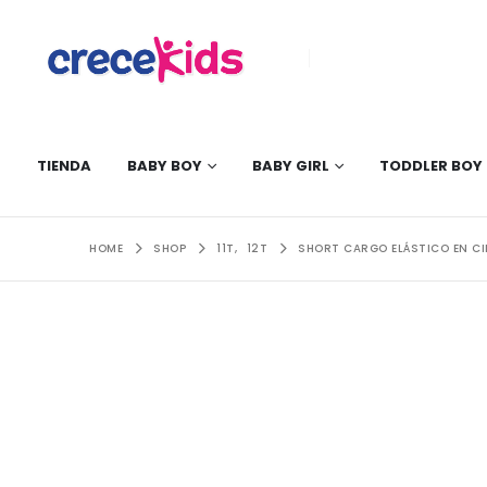
TIENDA
BABY BOY
BABY GIRL
TODDLER BOY
HOME
SHOP
11T
,
12T
SHORT CARGO ELÁSTICO EN CI