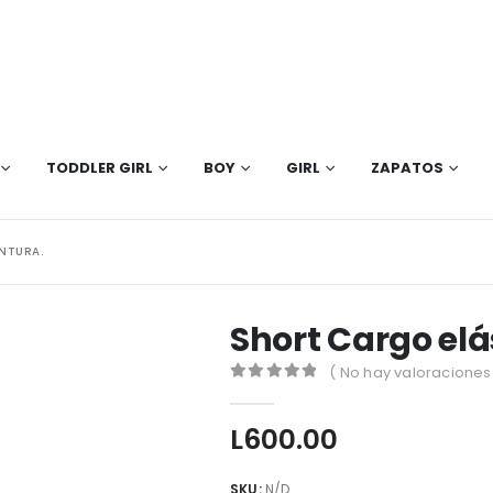
TODDLER GIRL
BOY
GIRL
ZAPATOS
NTURA.
Short Cargo elá
( No hay valoraciones 
0
out of 5
L
600.00
SKU:
N/D