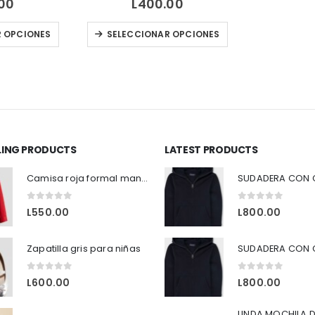
00
L
400.00
Este producto tiene múltiples variantes. Las opciones se pueden elegir en la página de producto
Este producto tiene múltiples variantes. Las opciones se pueden elegir en la página de producto
R OPCIONES
SELECCIONAR OPCIONES
LLING PRODUCTS
LATEST PRODUCTS
Camisa roja formal manga larga H&M
0
out of 5
0
out of 5
L
550.00
L
800.00
Zapatilla gris para niñas
0
out of 5
0
out of 5
L
600.00
L
800.00
LINDA MOCHILA D