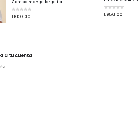
Camisa manga larga formales HyM
0
out of 5
L
950.00
0
out of 5
L
600.00
a a tu cuenta
nta