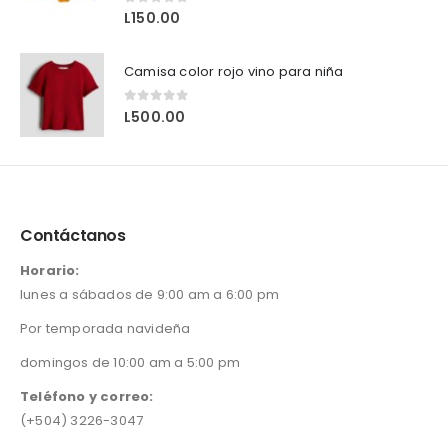
0
out of 5
L
150.00
Camisa color rojo vino para niña
0
out of 5
L
500.00
Contáctanos
Horario:
lunes a sábados de 9:00 am a 6:00 pm
Por temporada navideña
domingos de 10:00 am a 5:00 pm
Teléfono y correo:
(+504) 3226-3047