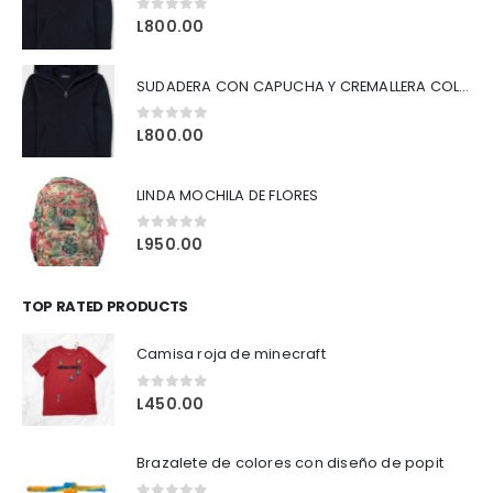
0
out of 5
L
800.00
SUDADERA CON CAPUCHA Y CREMALLERA COLOR NEGRO
0
out of 5
L
800.00
LINDA MOCHILA DE FLORES
0
out of 5
L
950.00
TOP RATED PRODUCTS
Camisa roja de minecraft
0
out of 5
L
450.00
Brazalete de colores con diseño de popit