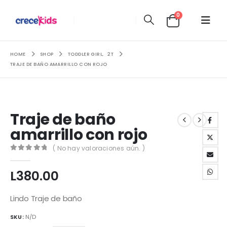
0
HOME
SHOP
TODDLER GIRL
,
2T
TRAJE DE BAÑO AMARRILLO CON ROJO
Traje de baño
amarrillo con rojo
( No hay valoraciones aún. )
0
out of 5
L
380.00
Lindo Traje de baño
SKU:
N/D