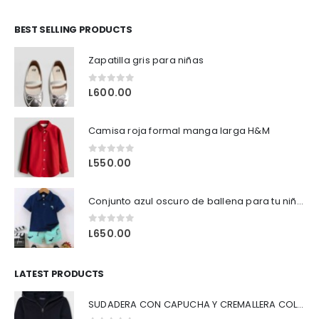
BEST SELLING PRODUCTS
rent
ce
to tiene múltiples variantes. Las opciones se pueden elegir en la página de producto
Zapatilla gris para niñas
5.00.
0
out of 5
L
600.00
Camisa roja formal manga larga H&M
0
out of 5
L
550.00
Conjunto azul oscuro de ballena para tu niño.
0
out of 5
L
650.00
LATEST PRODUCTS
SUDADERA CON CAPUCHA Y CREMALLERA COLOR AZUL