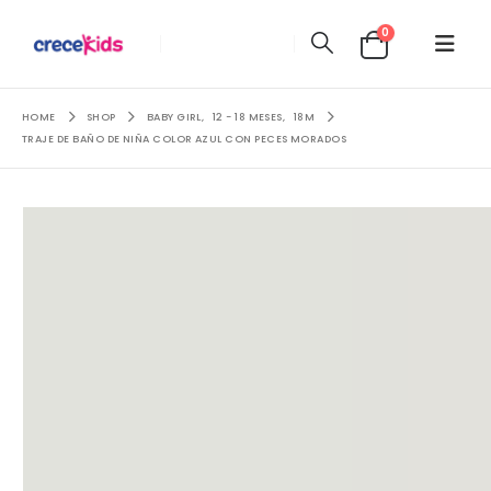
0
HOME
SHOP
BABY GIRL
,
12 - 18 MESES
,
18M
TRAJE DE BAÑO DE NIÑA COLOR AZUL CON PECES MORADOS