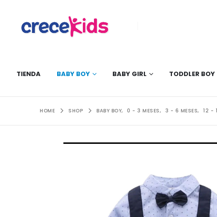
TIENDA
BABY BOY
BABY GIRL
TODDLER BOY
HOME
SHOP
BABY BOY
,
0 - 3 MESES
,
3 - 6 MESES
,
12 -