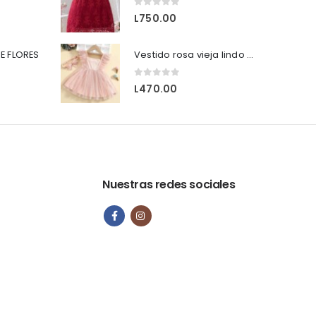
0
out of 5
L
750.00
E FLORES
Vestido rosa vieja lindo casual.
0
out of 5
L
470.00
Nuestras redes sociales