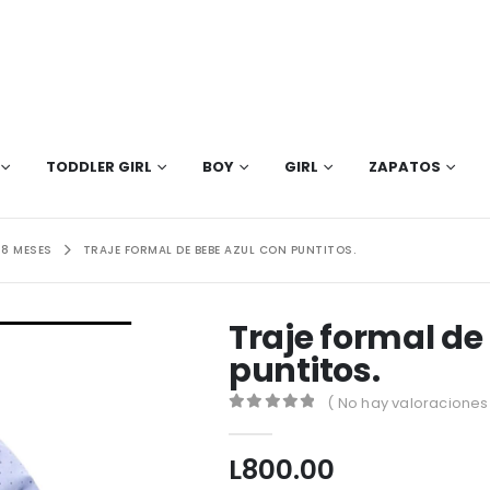
TODDLER GIRL
BOY
GIRL
ZAPATOS
 18 MESES
TRAJE FORMAL DE BEBE AZUL CON PUNTITOS.
Traje formal de
puntitos.
( No hay valoraciones 
0
out of 5
L
800.00