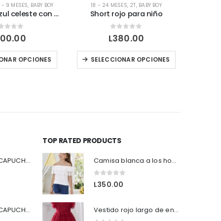
 - 9 MESES
,
BABY BOY
18 - 24 MESES
,
2T
,
BABY BOY
18 - 24 ME
Mameluco azul celeste con blanco
Short rojo para niño
Traje d
out of 5
0
out of 5
00.00
L
380.00
Este producto tiene múltiples variantes. Las opciones se pueden elegir en la página de producto
Este producto tiene múltiples variantes. Las opciones se pueden elegir en la página de producto
ONAR OPCIONES
SELECCIONAR OPCIONES
SEL
TOP RATED PRODUCTS
SUDADERA CON CAPUCHA Y CREMALLERA COLOR AZUL
Camisa blanca a los hombros.
0
out of 5
L
350.00
SUDADERA CON CAPUCHA Y CREMALLERA COLOR NEGRO
Vestido rojo largo de encaje