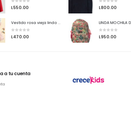
0
out of 5
0
out of 5
L
550.00
L
800.00
Vestido rosa vieja lindo casual.
LINDA MOCHILA D
0
out of 5
0
out of 5
L
470.00
L
950.00
a a tu cuenta
nta