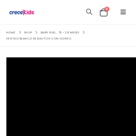
0
HOME
SHOP
BABY GIRL
,
18 - 24 MESES
VESTIDO BLANCO DE BAUTIZO CON GORRO.