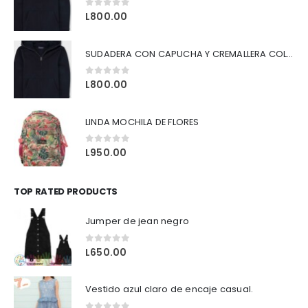
0
out of 5
L
800.00
SUDADERA CON CAPUCHA Y CREMALLERA COLOR NEGRO
0
out of 5
L
800.00
LINDA MOCHILA DE FLORES
0
out of 5
L
950.00
TOP RATED PRODUCTS
Jumper de jean negro
0
out of 5
L
650.00
Vestido azul claro de encaje casual.