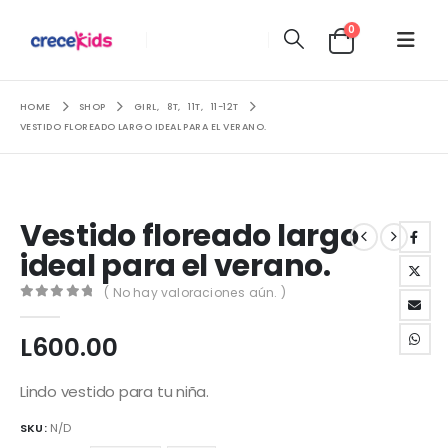
0
HOME
SHOP
GIRL
,
8T
,
11T
,
11-12T
VESTIDO FLOREADO LARGO IDEAL PARA EL VERANO.
Vestido floreado largo
ideal para el verano.
( No hay valoraciones aún. )
0
out of 5
L
600.00
Lindo vestido para tu niña.
SKU:
N/D