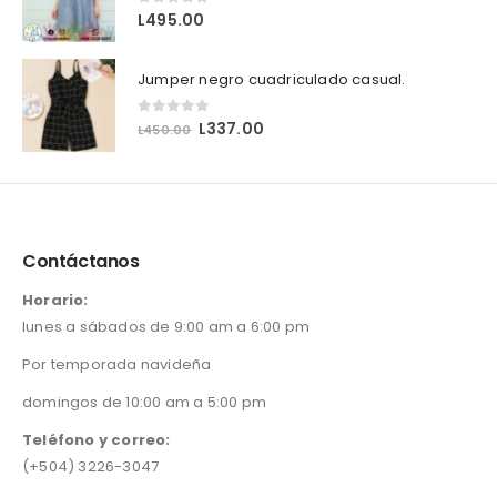
0
out of 5
L
495.00
Jumper negro cuadriculado casual.
0
out of 5
O
C
L
337.00
L
450.00
r
u
i
r
g
r
i
e
n
n
Contáctanos
a
t
l
p
Horario:
p
r
lunes a sábados de 9:00 am a 6:00 pm
r
i
i
c
Por temporada navideña
c
e
e
i
domingos de 10:00 am a 5:00 pm
w
s
a
:
Teléfono y correo:
s
L
(+504) 3226-3047
:
3