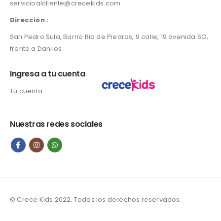
servicioalcliente@crecekids.com
L
3
4
7
Dirección :
5
.
0
0
San Pedro Sula, Barrio Rio de Piedras, 9 calle, 19 avenida SO,
.
0
frente a Danilos
0
.
0
Ingresa a tu cuenta
.
Tu cuenta
Nuestras redes sociales
© Crece Kids 2022. Todos los derechos reservados.