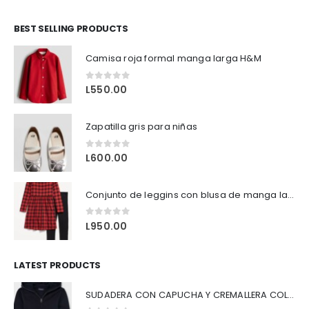
BEST SELLING PRODUCTS
to tiene múltiples variantes. Las opciones se pueden elegir en la página de producto
Camisa roja formal manga larga H&M
0
out of 5
L
550.00
Zapatilla gris para niñas
0
out of 5
L
600.00
Conjunto de leggins con blusa de manga larga Marca old navy
0
out of 5
L
950.00
LATEST PRODUCTS
SUDADERA CON CAPUCHA Y CREMALLERA COLOR AZUL