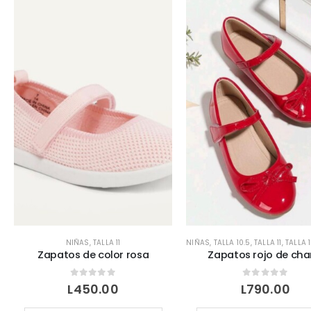
múltiples
variantes.
Las
opciones
se
pueden
elegir
en
la
página
de
producto
NIÑAS
,
TALLA 11
NIÑAS
,
TALLA 10.5
,
TALLA 11
,
TALLA 
Zapatos de color rosa
Zapatos rojo de cha
0
out of 5
0
out of 5
L
450.00
L
790.00