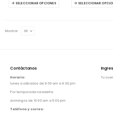
Este
SELECCIONAR OPCIONES
SELECCIONAR OPCIO
producto
tiene
múltiples
variantes.
Mostrar:
Las
opciones
se
pueden
elegir
en
Contáctanos
Ingres
la
Horario:
Tu cue
página
lunes a sábados de 9:00 am a 6:00 pm
de
Por temporada navideña
producto
domingos de 10:00 am a 5:00 pm
Teléfono y correo: