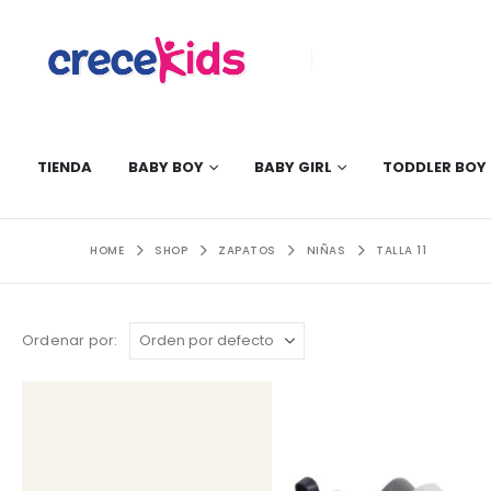
TIENDA
BABY BOY
BABY GIRL
TODDLER BOY
HOME
SHOP
ZAPATOS
NIÑAS
TALLA 11
Ordenar por: