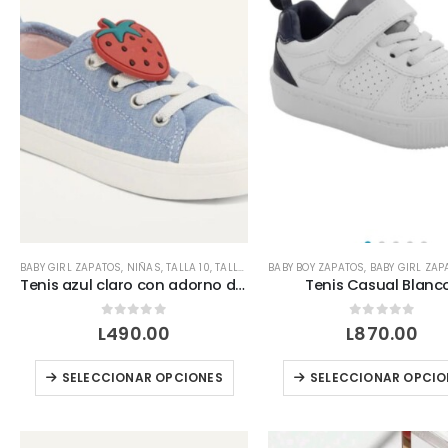
BABY GIRL ZAPATOS
,
NIÑAS
,
TALLA 10
,
TALLA 11
,
TALLA 5
BABY BOY ZAPATOS
,
TALLA 6
,
TALLA 7
,
BABY GIRL ZAP
,
TALLA 8
,
T
Tenis azul claro con adorno de fresa
Tenis Casual Blanc
0
out of 5
0
out of 5
L
490.00
L
870.00
Este
SELECCIONAR OPCIONES
SELECCIONAR OPCIO
producto
tiene