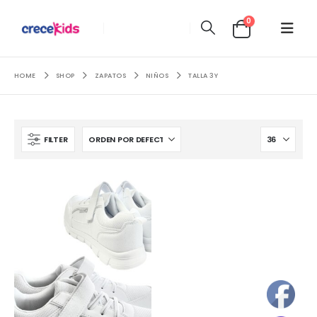
0
HOME
SHOP
ZAPATOS
NIÑOS
TALLA 3Y
FILTER