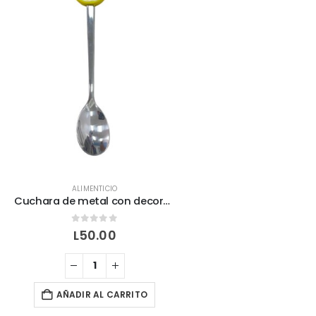
ALIMENTICIO
Cuchara de metal con decoración de fruta
0
out of 5
L
50.00
AÑADIR AL CARRITO