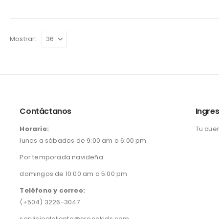
Mostrar:
Contáctanos
Ingres
Horario:
Tu cue
lunes a sábados de 9:00 am a 6:00 pm
Por temporada navideña
domingos de 10:00 am a 5:00 pm
Teléfono y correo:
(+504) 3226-3047
servicioalcliente@crecekids.com