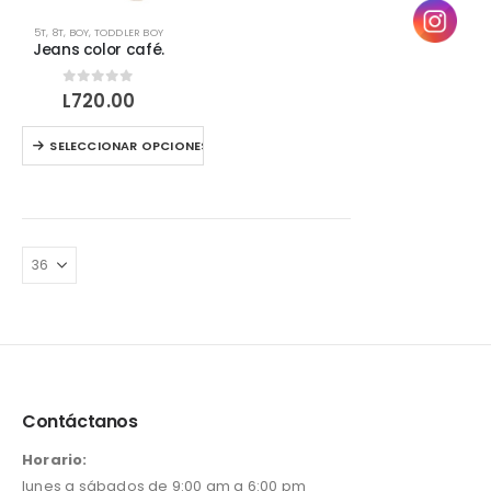
Este
5T
,
8T
,
BOY
,
TODDLER BOY
producto
Jeans color café.
tiene
múltiples
0
out of 5
L
720.00
variantes.
Las
Este
SELECCIONAR OPCIONES
opciones
producto
se
tiene
pueden
múltiples
elegir
variantes.
en
Las
la
opciones
página
se
de
pueden
producto
elegir
en
la
página
Contáctanos
de
producto
Horario:
lunes a sábados de 9:00 am a 6:00 pm