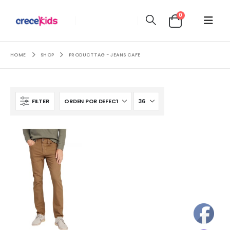
0
HOME
SHOP
PRODUCT TAG -
JEANS CAFE
FILTER