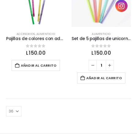
ACCESORIOS
,
ALIMENTICIO
ALIMENTICIO
Pajillas de colores con adorno de emoji
Set de 5 pajillas de unicornio 🦄
0
out of 5
0
out of 5
L
150.00
L
150.00
AÑADIR AL CARRITO
AÑADIR AL CARRITO