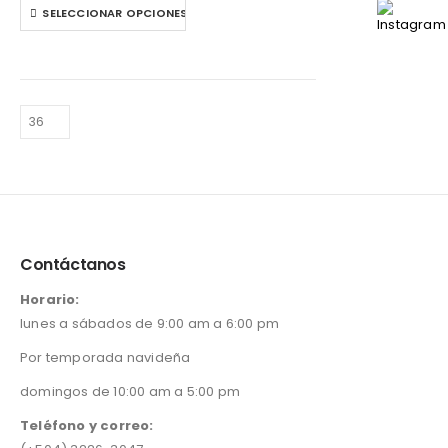
Este
pueden
SELECCIONAR OPCIONES
producto
elegir
tiene
en
múltiples
la
variantes.
página
Las
de
opciones
producto
se
pueden
elegir
en
la
página
Contáctanos
de
producto
Horario:
lunes a sábados de 9:00 am a 6:00 pm
Por temporada navideña
domingos de 10:00 am a 5:00 pm
Teléfono y correo: