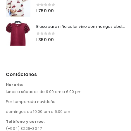
0
out of 5
L
750.00
Blusa para niña color vino con mangas abullonadas 🌸
0
out of 5
L
350.00
Contáctanos
Horario:
lunes a sábados de 9:00 am a 6:00 pm
Por temporada navideña
domingos de 10:00 am a 5:00 pm
Teléfono y correo:
(+504) 3226-3047