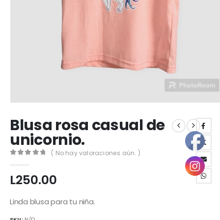
Blusa rosa casual de
unicornio.
( No hay valoraciones aún. )
0
out of 5
L
250.00
Linda blusa para tu niña.
SKU:
N/D