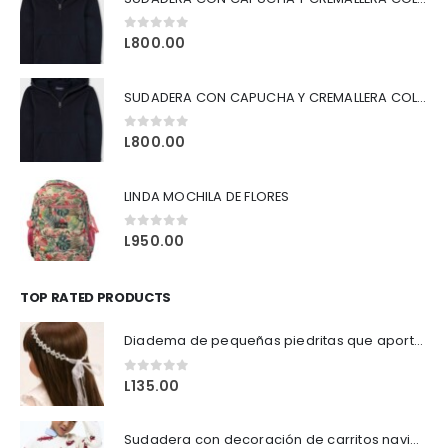
0
out of 5
L
800.00
SUDADERA CON CAPUCHA Y CREMALLERA COLOR NEGRO
0
out of 5
L
800.00
LINDA MOCHILA DE FLORES
0
out of 5
L
950.00
TOP RATED PRODUCTS
Diadema de pequeñas piedritas que aporta brillo sutil y elegancia a cada look
0
out of 5
L
135.00
Sudadera con decoración de carritos navideños