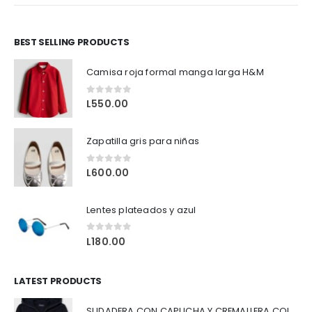
,
9 - 12 MESES
,
BABY GIRL
BEST SELLING PRODUCTS
to tiene múltiples variantes. Las opciones se pueden elegir en la página de producto
Camisa roja formal manga larga H&M
0
out of 5
L
550.00
Zapatilla gris para niñas
0
out of 5
L
600.00
Lentes plateados y azul
0
out of 5
L
180.00
LATEST PRODUCTS
SUDADERA CON CAPUCHA Y CREMALLERA COLOR AZUL