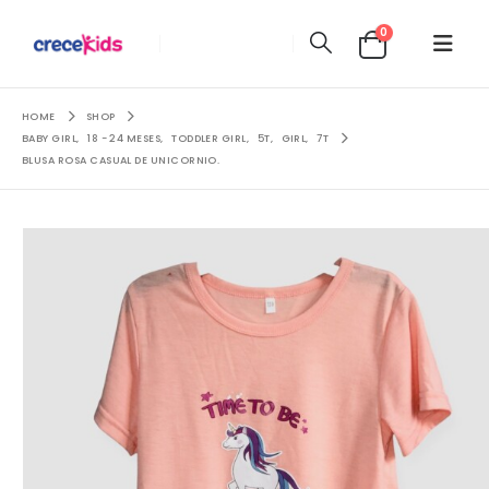
0
HOME
SHOP
BABY GIRL
,
18 - 24 MESES
,
TODDLER GIRL
,
5T
,
GIRL
,
7T
BLUSA ROSA CASUAL DE UNICORNIO.