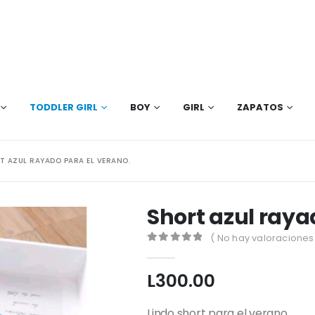
TODDLER GIRL
BOY
GIRL
ZAPATOS
T AZUL RAYADO PARA EL VERANO.
Short azul raya
( No hay valoraciones 
0
out of 5
L
300.00
Lindo short para el verano.