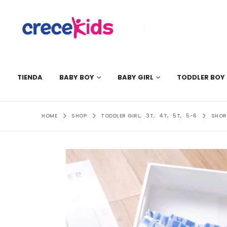
TIENDA
BABY BOY
BABY GIRL
TODDLER BOY
HOME
SHOP
TODDLER GIRL
,
3T
,
4T
,
5T
,
5-6
SHOR