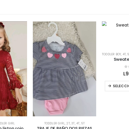
TODDLER BOY
,
4T
,
Sweate
0
L
9
SELECCI
DLER GIRL
TODDLER GIRL
,
2T
,
3T
,
4T
,
5T
 liston rojo
TRAJE DE BAÑO DOS PIEZAS