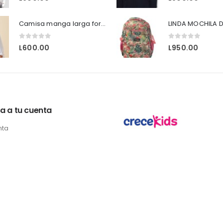
Camisa manga larga formales HyM
LINDA MOCHILA D
0
out of 5
0
out of 5
L
600.00
L
950.00
a a tu cuenta
nta