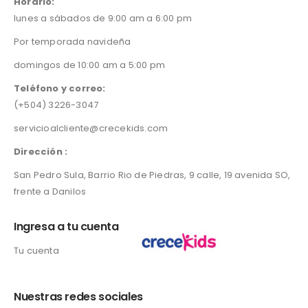
Horario:
p
r
4
5
lunes a sábados de 9:00 am a 6:00 pm
r
i
5
.
i
c
0
0
Por temporada navideña
c
e
.
0
e
i
0
.
domingos de 10:00 am a 5:00 pm
w
s
0
a
:
Teléfono y correo:
.
s
L
(+504) 3226-3047
:
2
servicioalcliente@crecekids.com
L
4
3
5
Dirección :
5
.
0
0
San Pedro Sula, Barrio Rio de Piedras, 9 calle, 19 avenida SO,
.
0
frente a Danilos
0
.
0
Ingresa a tu cuenta
.
Tu cuenta
Nuestras redes sociales