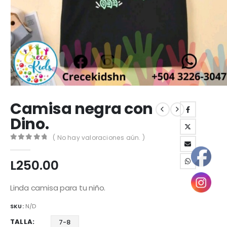
Camisa negra con
Dino.
( No hay valoraciones aún. )
0
out of 5
L
250.00
Linda camisa para tu niño.
SKU:
N/D
TALLA
7-8