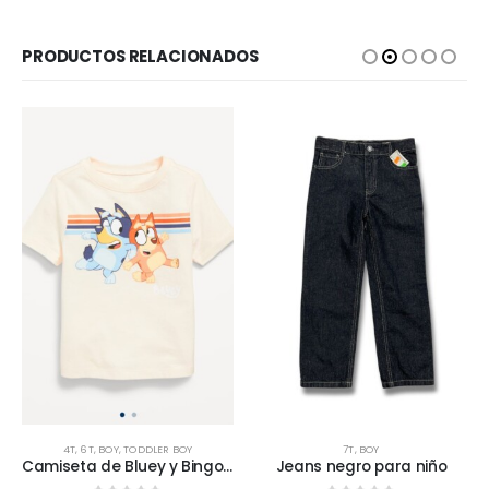
PRODUCTOS RELACIONADOS
Este producto tiene múltiples variantes. Las opciones se pueden elegir en la página de producto
Este producto tiene múltiples variantes. Las opciones se pueden elegir en la página de producto
4T
,
6T
,
BOY
,
TODDLER BOY
7T
,
BOY
Camiseta de Bluey y Bingo Unisex Old Navy
Jeans negro para niño