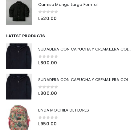
Camisa Manga Larga Formal
0
out of 5
L
520.00
LATEST PRODUCTS
SUDADERA CON CAPUCHA Y CREMALLERA COLOR AZUL
0
out of 5
L
800.00
SUDADERA CON CAPUCHA Y CREMALLERA COLOR NEGRO
0
out of 5
L
800.00
LINDA MOCHILA DE FLORES
0
out of 5
L
950.00