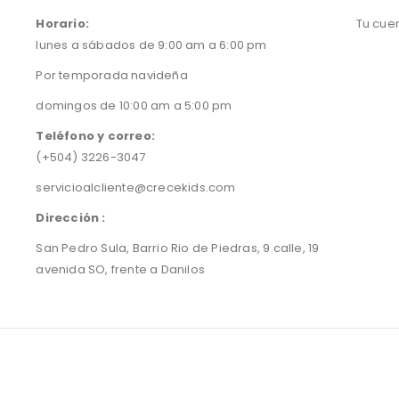
Horario:
Tu cue
lunes a sábados de 9:00 am a 6:00 pm
Por temporada navideña
domingos de 10:00 am a 5:00 pm
Teléfono y correo:
(+504) 3226-3047
servicioalcliente@crecekids.com
Dirección :
San Pedro Sula, Barrio Rio de Piedras, 9 calle, 19
avenida SO, frente a Danilos