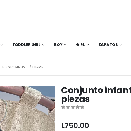
TODDLER GIRL
BOY
GIRL
ZAPATOS
 DISNEY SIMBA – 2 PIEZAS
Conjunto infant
piezas
0
out of 5
L
750.00