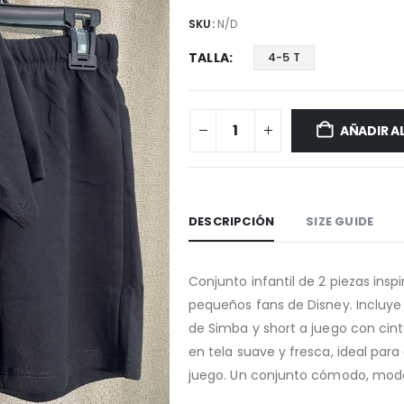
SKU:
N/D
TALLA
4-5 T
AÑADIR A
DESCRIPCIÓN
SIZE GUIDE
Conjunto infantil de 2 piezas ins
pequeños fans de Disney. Incluy
de Simba y short a juego con cin
en tela suave y fresca, ideal par
juego. Un conjunto cómodo, mode