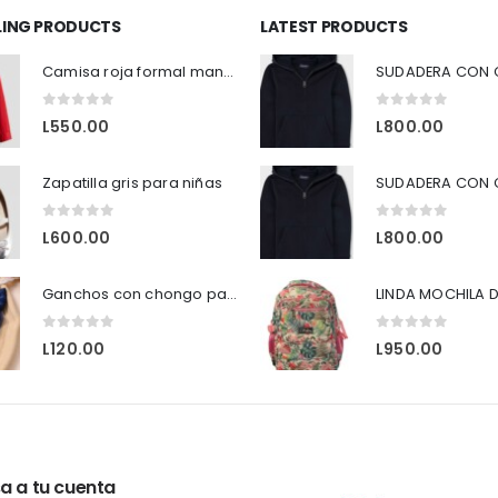
LLING PRODUCTS
LATEST PRODUCTS
Camisa roja formal manga larga H&M
0
out of 5
0
out of 5
L
550.00
L
800.00
Zapatilla gris para niñas
0
out of 5
0
out of 5
L
600.00
L
800.00
Ganchos con chongo para tu niña.
LINDA MOCHILA D
0
out of 5
0
out of 5
L
120.00
L
950.00
a a tu cuenta