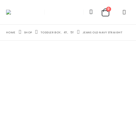
0
HOME
SHOP
TODDLER BOY
,
4T
,
5T
JEANS OLD NAVY STRAIGHT