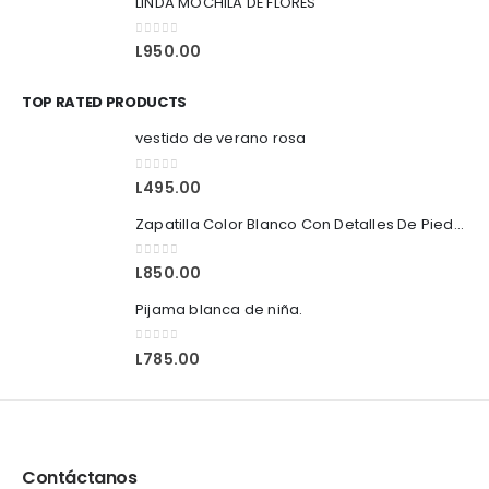
LINDA MOCHILA DE FLORES
0
out of 5
L
950.00
TOP RATED PRODUCTS
vestido de verano rosa
0
out of 5
L
495.00
Zapatilla Color Blanco Con Detalles De Piedras.
0
out of 5
L
850.00
Pijama blanca de niña.
0
out of 5
L
785.00
Contáctanos