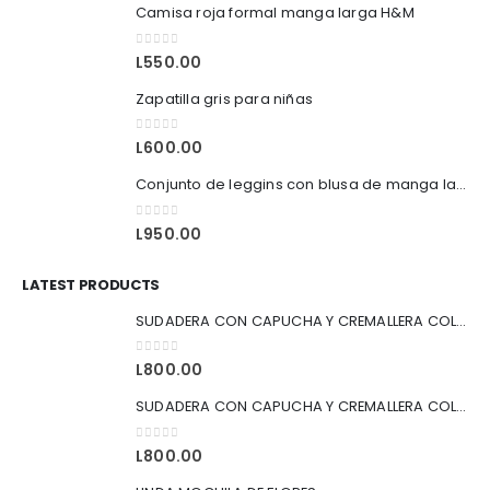
Camisa roja formal manga larga H&M
0
out of 5
L
550.00
Zapatilla gris para niñas
0
out of 5
L
600.00
Conjunto de leggins con blusa de manga larga Marca old navy
0
out of 5
L
950.00
LATEST PRODUCTS
SUDADERA CON CAPUCHA Y CREMALLERA COLOR AZUL
0
out of 5
L
800.00
SUDADERA CON CAPUCHA Y CREMALLERA COLOR NEGRO
0
out of 5
L
800.00