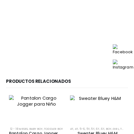
PRODUCTOS RELACIONADOS
Este producto tiene múltiples variantes. Las opciones se pueden elegir en la página de producto
Este producto tiene múltiples variantes. Las opciones se pueden elegir en la página de producto
12 - 18 MESES
,
BABY BOY
,
TODDLER BOY
4T
,
4T
,
5-6
,
5T
,
5T
,
6T
,
6T
,
BOY
,
GIRL
,
TODDLER BOY
Pantalon Cargo Jogger para Niño
Sweater Bluey H&M