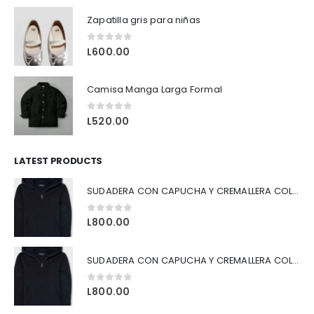
Zapatilla gris para niñas
0
out of 5
L
600.00
Camisa Manga Larga Formal
0
out of 5
L
520.00
LATEST PRODUCTS
SUDADERA CON CAPUCHA Y CREMALLERA COLOR AZUL
0
out of 5
L
800.00
SUDADERA CON CAPUCHA Y CREMALLERA COLOR NEGRO
0
out of 5
L
800.00