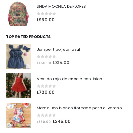
LINDA MOCHILA DE FLORES
0
out of 5
L
950.00
TOP RATED PRODUCTS
Jumper tipo jean azul
0
out of 5
O
C
L
315.00
L
450.00
r
u
i
r
Vestido rojo de encaje con liston.
g
r
i
e
0
out of 5
L
720.00
n
n
a
t
l
p
Mameluco blanco floreado para el verano
p
r
r
i
0
out of 5
O
C
L
245.00
i
c
L
350.00
r
u
c
e
i
r