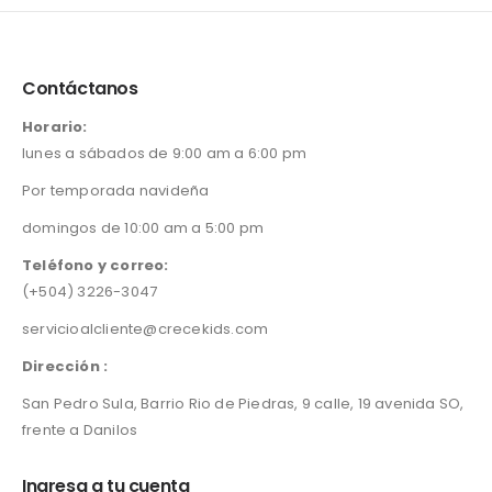
e
i
g
r
w
s
i
e
a
:
n
n
s
L
Contáctanos
a
t
:
3
l
p
L
1
Horario:
p
r
4
5
lunes a sábados de 9:00 am a 6:00 pm
r
i
5
.
i
c
0
0
Por temporada navideña
c
e
.
0
e
i
0
.
domingos de 10:00 am a 5:00 pm
w
s
0
a
:
Teléfono y correo:
.
s
L
(+504) 3226-3047
:
2
servicioalcliente@crecekids.com
L
4
3
5
Dirección :
5
.
0
0
San Pedro Sula, Barrio Rio de Piedras, 9 calle, 19 avenida SO,
.
0
frente a Danilos
0
.
0
Ingresa a tu cuenta
.