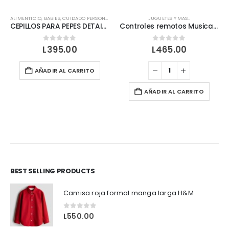
ALIMENTICIO
,
BABIES
,
CUIDADO PERSONAL
JUGUETES Y MAS..
CEPILLOS PARA PEPES DETAILS MUNCHKIN
Controles remotos Musicales para los pequeñitos🎶
0
out of 5
0
out of 5
L
395.00
L
465.00
AÑADIR AL CARRITO
AÑADIR AL CARRITO
BEST SELLING PRODUCTS
Camisa roja formal manga larga H&M
0
out of 5
L
550.00