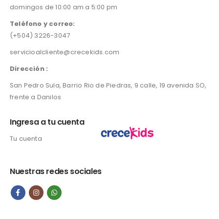
e
i
domingos de 10:00 am a 5:00 pm
w
s
a
:
Teléfono y correo:
s
L
(+504) 3226-3047
:
4
servicioalcliente@crecekids.com
L
1
5
2
Dirección :
5
.
0
0
San Pedro Sula, Barrio Rio de Piedras, 9 calle, 19 avenida SO,
.
0
frente a Danilos
0
.
0
Ingresa a tu cuenta
.
Tu cuenta
Nuestras redes sociales