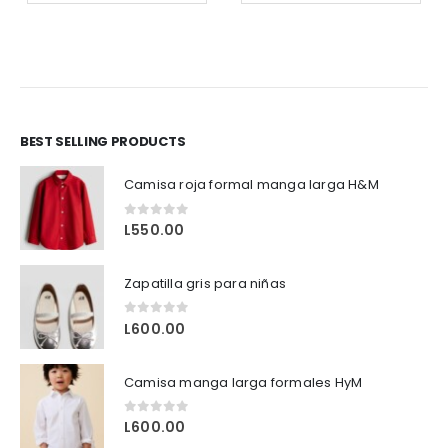
BEST SELLING PRODUCTS
Camisa roja formal manga larga H&M
0
out of 5
L
550.00
Zapatilla gris para niñas
0
out of 5
L
600.00
Camisa manga larga formales HyM
0
out of 5
L
600.00