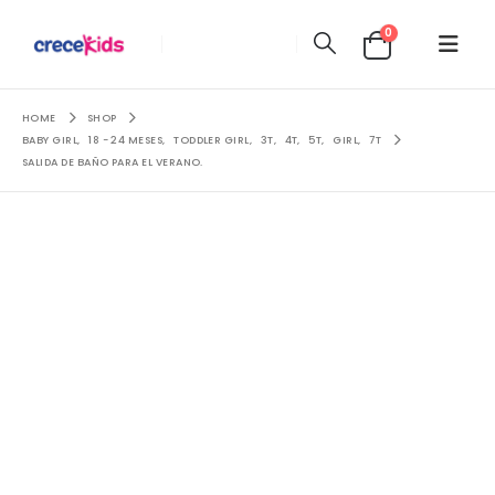
0
HOME
SHOP
BABY GIRL
,
18 - 24 MESES
,
TODDLER GIRL
,
3T
,
4T
,
5T
,
GIRL
,
7T
SALIDA DE BAÑO PARA EL VERANO.