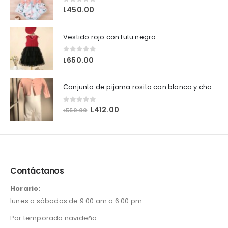
0
out of 5
L
450.00
Vestido rojo con tutu negro
0
out of 5
L
650.00
Conjunto de pijama rosita con blanco y chaleco
0
out of 5
O
C
L
412.00
L
550.00
r
u
i
r
g
r
i
e
n
n
Contáctanos
a
t
l
p
Horario:
p
r
lunes a sábados de 9:00 am a 6:00 pm
r
i
i
c
Por temporada navideña
c
e