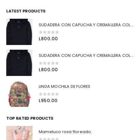
LATEST PRODUCTS
SUDADERA CON CAPUCHA Y CREMALLERA COLOR AZUL
0
out of 5
L
800.00
SUDADERA CON CAPUCHA Y CREMALLERA COLOR NEGRO
0
out of 5
L
800.00
LINDA MOCHILA DE FLORES
0
out of 5
L
950.00
TOP RATED PRODUCTS
Mameluco rosa floreado.