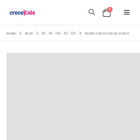
0
HOME
SHOP
8T
,
9T
,
10T
,
11T
,
12T
SHORT CARGO BEIGE CLARO