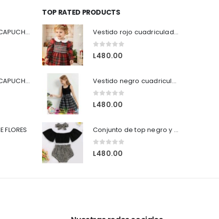
TOP RATED PRODUCTS
SUDADERA CON CAPUCHA Y CREMALLERA COLOR AZUL
Vestido rojo cuadriculado con lineas blancas
0
out of 5
L
480.00
SUDADERA CON CAPUCHA Y CREMALLERA COLOR NEGRO
Vestido negro cuadriculado sin mangas casual.
0
out of 5
L
480.00
E FLORES
Conjunto de top negro y short tigreado para el verano.
0
out of 5
L
480.00