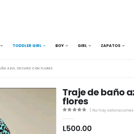
TODDLER GIRL
BOY
GIRL
ZAPATOS
BAÑO AZUL OSCURO CON FLORES
Traje de baño a
flores
( No hay valoraciones 
0
out of 5
L
500.00