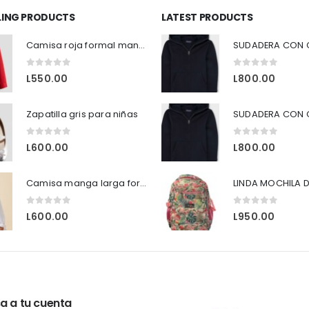
LLING PRODUCTS
LATEST PRODUCTS
Camisa roja formal manga larga H&M
0
out of 5
0
out of 5
L
550.00
L
800.00
Zapatilla gris para niñas
0
out of 5
0
out of 5
L
600.00
L
800.00
Camisa manga larga formales HyM
LINDA MOCHILA D
0
out of 5
0
out of 5
L
600.00
L
950.00
a a tu cuenta