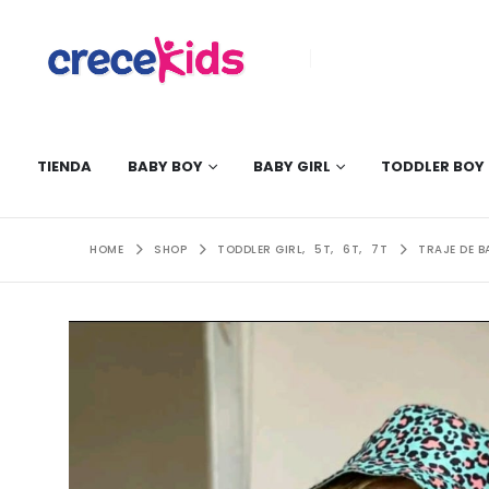
TIENDA
BABY BOY
BABY GIRL
TODDLER BOY
HOME
SHOP
TODDLER GIRL
,
5T
,
6T
,
7T
TRAJE DE 