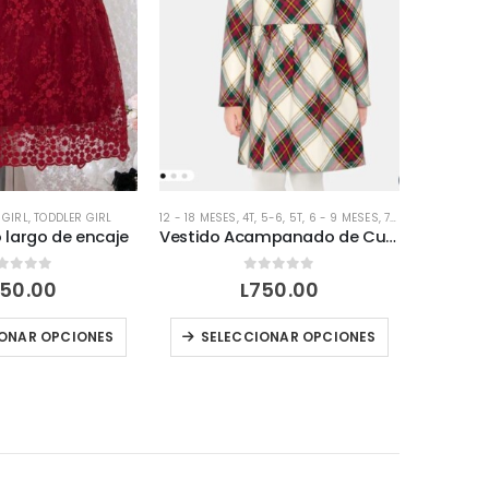
,
GIRL
,
TODDLER GIRL
12 - 18 MESES
,
4T
,
5-6
,
5T
,
6 - 9 MESES
,
7T
,
8T
,
9 - 12 MESE
o largo de encaje
Vestido Acampanado de Cuadros para Niñas
Swea
out of 5
0
out of 5
50.00
L
750.00
Este producto tiene múltiples variantes. Las opciones se pueden elegir en la página de producto
Este producto tiene múltiples variantes. Las opciones se pueden elegir en la página de producto
ONAR OPCIONES
SELECCIONAR OPCIONES
SEL