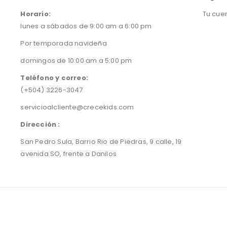
Horario:
Tu cue
lunes a sábados de 9:00 am a 6:00 pm
Por temporada navideña
domingos de 10:00 am a 5:00 pm
Teléfono y correo:
(+504) 3226-3047
servicioalcliente@crecekids.com
Dirección :
San Pedro Sula, Barrio Rio de Piedras, 9 calle, 19
avenida SO, frente a Danilos