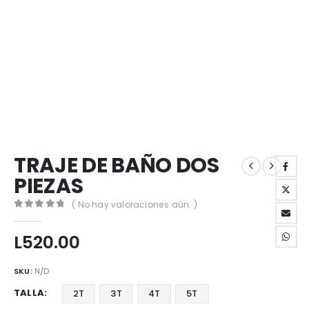
TRAJE DE BAÑO DOS
PIEZAS
( No hay valoraciones aún. )
0
out of 5
L
520.00
SKU:
N/D
TALLA
2T
3T
4T
5T