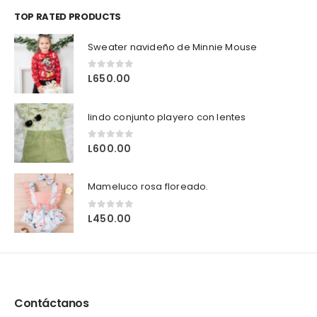
TOP RATED PRODUCTS
Sweater navideño de Minnie Mouse
0
out of 5
L
650.00
lindo conjunto playero con lentes
0
out of 5
L
600.00
Mameluco rosa floreado.
0
out of 5
L
450.00
Contáctanos