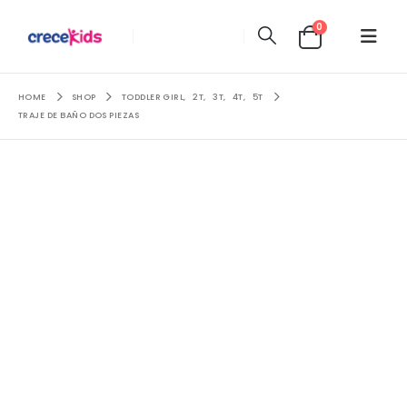
0
HOME
SHOP
TODDLER GIRL
,
2T
,
3T
,
4T
,
5T
TRAJE DE BAÑO DOS PIEZAS