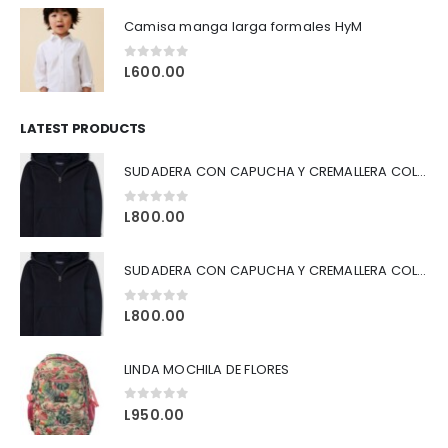
Camisa manga larga formales HyM
0
out of 5
L
600.00
LATEST PRODUCTS
SUDADERA CON CAPUCHA Y CREMALLERA COLOR AZUL
0
out of 5
L
800.00
SUDADERA CON CAPUCHA Y CREMALLERA COLOR NEGRO
0
out of 5
L
800.00
LINDA MOCHILA DE FLORES
0
out of 5
L
950.00