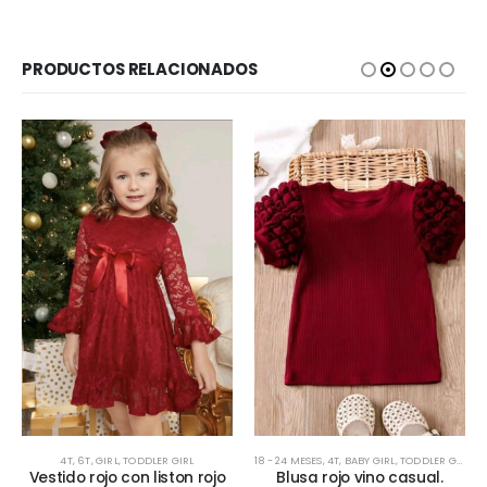
PRODUCTOS RELACIONADOS
Este producto tiene múltiples variantes. Las opciones se pueden elegir en la página de producto
Este producto tiene múltiples variantes. Las opciones se pueden elegir en la página de producto
4T
,
6T
,
GIRL
,
TODDLER GIRL
18 - 24 MESES
,
4T
,
BABY GIRL
,
TODDLER GIRL
Vestido rojo con liston rojo
Blusa rojo vino casual.