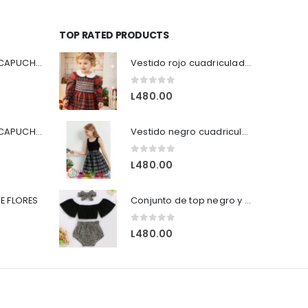
TOP RATED PRODUCTS
SUDADERA CON CAPUCHA Y CREMALLERA COLOR AZUL
Vestido rojo cuadriculado con lineas blancas
0
out of 5
L
480.00
SUDADERA CON CAPUCHA Y CREMALLERA COLOR NEGRO
Vestido negro cuadriculado sin mangas casual.
0
out of 5
L
480.00
E FLORES
Conjunto de top negro y short tigreado para el verano.
0
out of 5
L
480.00