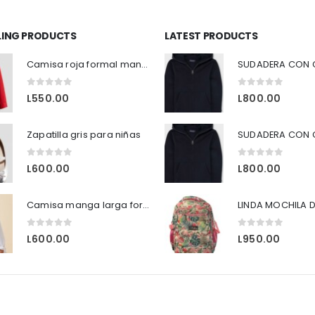
LLING PRODUCTS
LATEST PRODUCTS
Camisa roja formal manga larga H&M
0
out of 5
0
out of 5
L
550.00
L
800.00
Zapatilla gris para niñas
0
out of 5
0
out of 5
L
600.00
L
800.00
Camisa manga larga formales HyM
LINDA MOCHILA D
0
out of 5
0
out of 5
L
600.00
L
950.00