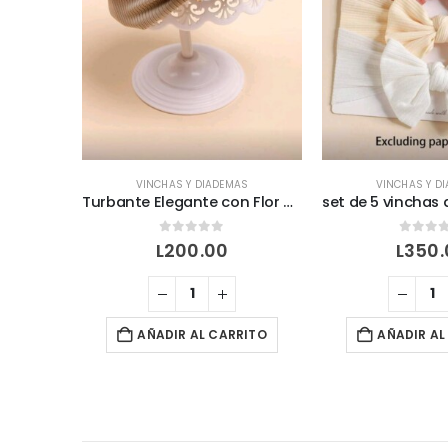
VINCHAS Y DIADEMAS
VINCHAS Y DIADEMAS
Turbante Elegante con Flor de Destellos para Momentos que Quedan en el Corazón”
0
out of 5
0
out of 5
L
200.00
L
350.00
AÑADIR AL CARRITO
AÑADIR AL CARRITO