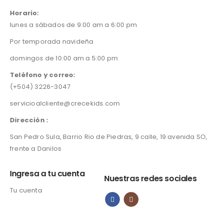
a
t
a
:
l
p
s
L
Horario:
p
r
:
3
lunes a sábados de 9:00 am a 6:00 pm
r
i
L
1
i
c
4
5
Por temporada navideña
c
e
5
.
domingos de 10:00 am a 5:00 pm
e
i
0
0
w
s
.
0
Teléfono y correo:
a
:
0
.
(+504) 3226-3047
s
L
0
:
2
.
servicioalcliente@crecekids.com
L
4
3
5
Dirección :
5
.
San Pedro Sula, Barrio Rio de Piedras, 9 calle, 19 avenida SO,
0
0
.
0
frente a Danilos
0
.
0
Ingresa a tu cuenta
Nuestras redes sociales
.
Tu cuenta