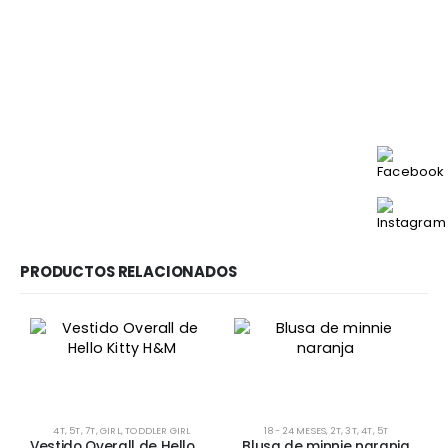
PRODUCTOS RELACIONADOS
Este producto tiene múltiples variantes. Las opciones se pueden elegir en la página de producto
Este producto tiene múltiples variantes. Las opciones se pueden elegir en la página de producto
4T
,
5T
,
7T
,
GIRL
,
TODDLER GIRL
18 - 24 MESES
,
2T
,
3T
,
4T
,
5T
Vestido Overall de Hello Kitty H&M
Blusa de minnie naranja