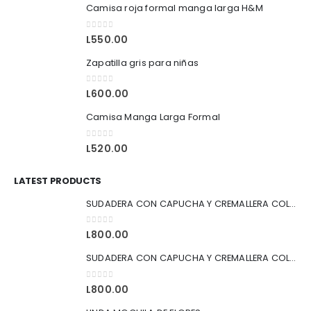
Camisa roja formal manga larga H&M
0
out of 5
L
550.00
Zapatilla gris para niñas
0
out of 5
L
600.00
Camisa Manga Larga Formal
0
out of 5
L
520.00
LATEST PRODUCTS
SUDADERA CON CAPUCHA Y CREMALLERA COLOR AZUL
0
out of 5
L
800.00
SUDADERA CON CAPUCHA Y CREMALLERA COLOR NEGRO
0
out of 5
L
800.00