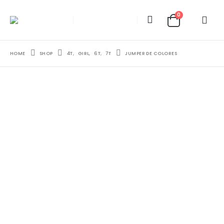
0
HOME
SHOP
4T
,
GIRL
,
6T
,
7T
JUMPER DE COLORES