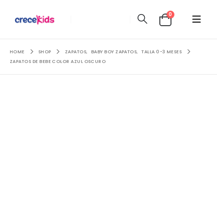
0
HOME
SHOP
ZAPATOS
,
BABY BOY ZAPATOS
,
TALLA 0-3 MESES
ZAPATOS DE BEBE COLOR AZUL OSCURO