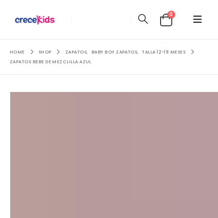
0
HOME
SHOP
ZAPATOS
,
BABY BOY ZAPATOS
,
TALLA 12-18 MESES
ZAPATOS BEBE DE MEZCLILLA AZUL