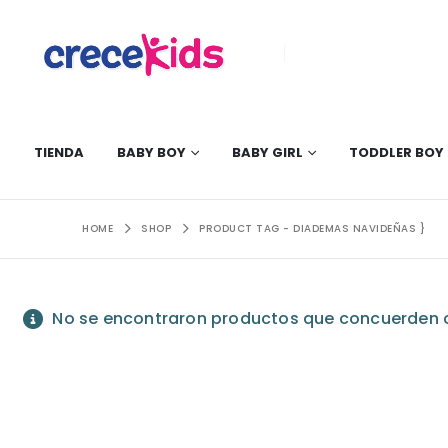
TIENDA
BABY BOY
BABY GIRL
TODDLER BOY
HOME
SHOP
PRODUCT TAG -
DIADEMAS NAVIDEÑAS }
No se encontraron productos que concuerden c