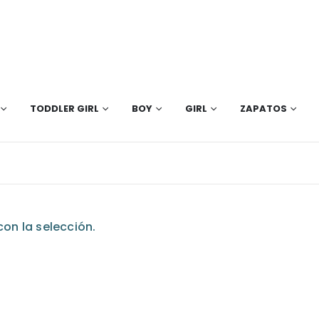
TODDLER GIRL
BOY
GIRL
ZAPATOS
on la selección.