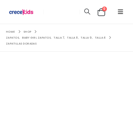
0
HOME
SHOP
ZAPATOS
,
BABY GIRL ZAPATOS
,
TALLA 7
,
TALLA 8
,
TALLA 9
,
TALLA 4
ZAPATILLAS DORADAS