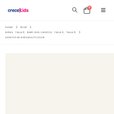
0
HOME
SHOP
NIÑAS
,
TALLA 8
,
BABY GIRL ZAPATOS
,
TALLA 6
,
TALLA 9
ZAPATOS DE NIÑA MULTICOLOR